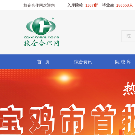
校企合作网欢迎您
入库院校
1567所
毕业生
286553人
首 页
综合资讯
院 校 库