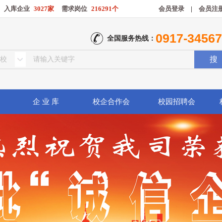
入库企业
3027家
需求岗位
216291个
会员登录
|
会员注
0917-3456
全国服务热线：
企 业 库
校企合作会
校园招聘会