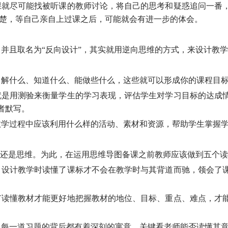
课就尽可能找被听课的教师讨论，将自己的思考和疑惑追问一番
清楚，等自己亲自上过课之后，可能就会有进一步的体会。
并且取名为“反向设计”，其实就用逆向思维的方式，来设计教学
了解什么、知道什么、能做些什么，这些就可以形成你的课程目
就是用测验来衡量学生的学习表现，评估学生对学习目标的达成
者默写。
教学过程中应该利用什么样的活动、素材和资源，帮助学生掌握
质还是思维。为此，在运用思维导图备课之前教师应该做到五个
，设计教学时读懂了课标才不会在教学时与其背道而驰，领会了
有读懂教材才能更好地把握教材的地位、目标、重点、难点，才
，每一道习题的背后都有着深刻的寓意，关键看老师能否读懂其