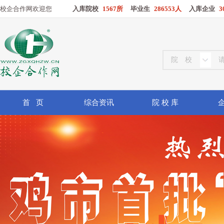
校企合作网欢迎您
入库院校
1567所
毕业生
286553人
入库企业
3
首 页
综合资讯
院 校 库
企