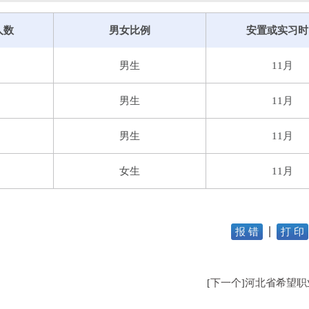
人数
男女比例
安置或实习时
男生
11月
男生
11月
男生
11月
女生
11月
报 错
打 印
下一个
河北省希望职
[
]