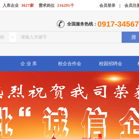
入库企业
3027家
需求岗位
216291个
会员登录
|
会员注
0917-3456
全国服务热线：
企 业 库
校企合作会
校园招聘会