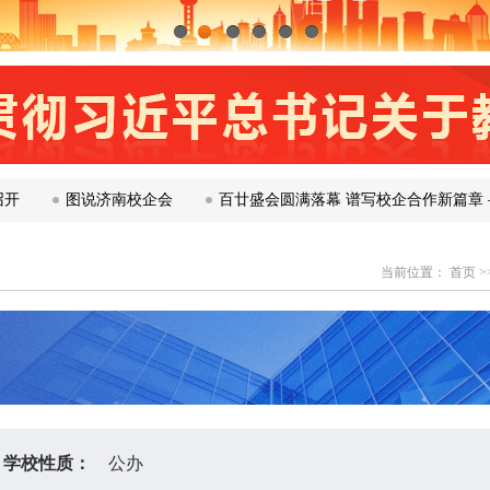
1
2
3
4
5
6
图说济南校企会
百廿盛会圆满落幕 谱写校企合作新篇章 ——
当前位置：
首页
>
学校性质：
公办