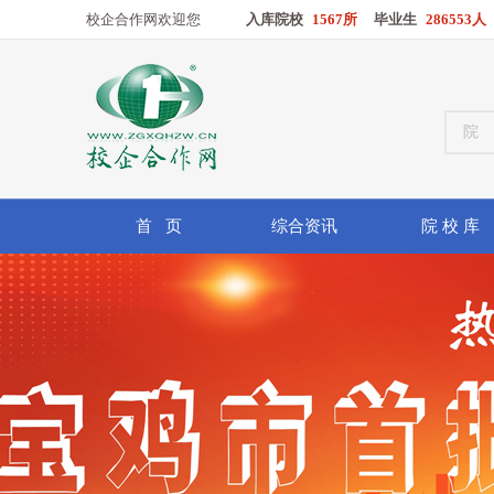
校企合作网欢迎您
入库院校
1567所
毕业生
286553人
首 页
综合资讯
院 校 库