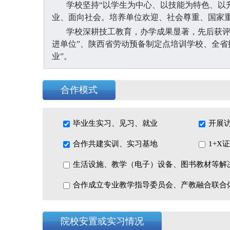
学校坚持
“以学生为中心、以技能为特色、以
业、面向社会。培养单位欢迎、社会尊重、国家
学校深耕技工教育，办学成果显著，先后获
进单位”、陕西省劳动预备制定点培训学校、全省
业”。
筑梦新时代，奋进新征程。学校将继续秉持
认定、订单式培养”于一体的综合性人才培养平
合作模式
展和行业技术进步持续贡献力量！
校训：厚德精技
笃行致远
毕业生实习、见习、就业
开展
教风：严谨治学
匠心育人
学风：勤学善思
德技并修
合作共建实训、实习基地
1+X
办学方针：坚持以人为本，全面贯彻党的教
生活设施、教学（电子）设备、图书教材等解
学质量，举办一所让
“学生满意、家长满意、社会
扎根行业、育人优先、突出技能，围绕
“培育
合作成立专业教学指导委员会、产教融合联合
方经济建设和社会发展培养优秀技能人才。
院校安置或实习情况