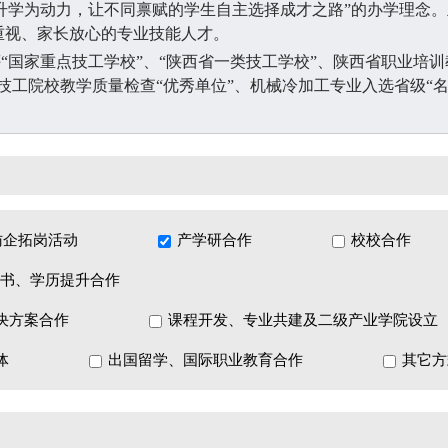
升学为动力，让不同禀赋的学生自主选择成才之路”的办学理念
重视、家长放心的专业技能人才。
评
“国家重点技工学校”、“陕西省一类技工学校”、陕西省职业培训
技工院校教学质量检查“优秀单位”、机械冷加工专业入选省级“
立德树人、为党育人、为国育才的初心使命，打造集
“教学、培训
台，为企业和经济社会发展提供优秀技术技能人才，为职业教育高
访企拓岗活动
产学研合作
校校合作
证书、学历提升合作
育方针，落实立德树人根本任务，夯实基础、开发潜能，全面提
决方案合作
课程开发、专业共建及二级产业学院设立
满意”的高水平特色技工学校。
工匠精神，打造技术能手，服务行业、服务区域经济”的办学目
体
出国留学、国际职业教育合作
其它方