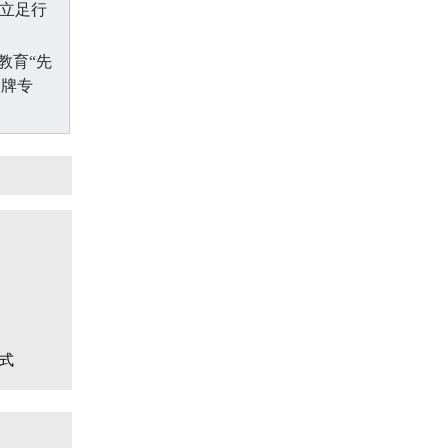
。立足行
教育“先
名牌专
、技能
质量发
高教育教
标，为地
式