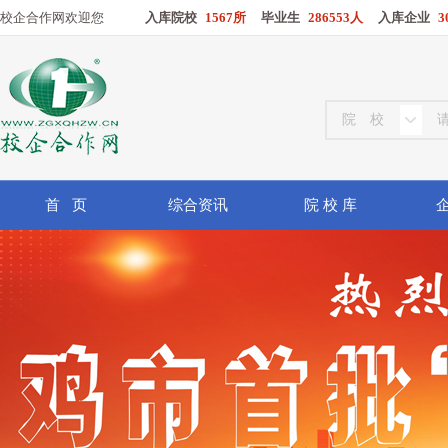
校企合作网欢迎您
入库院校
1567所
毕业生
286553人
入库企业
3
首 页
综合资讯
院 校 库
企