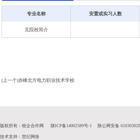
和化工行业职业技能竞赛，成功承办第45、46届世界技能
45届世界技能大赛化学实验室技术项目全国选拔赛中获得第
专业名称
安置或实习人数
学生项东雪在中华人民共和国第一届职业技能大赛化学实验
学院师资力量雄厚，现有专业教师
533人，其中一体化教师占比
见院校简介
校40多年来，学院已累计向社会输送高技能人才10万余人，毕业生就业
为经济社会发展做出了应有贡献。学院先后多次被授予“全国石油和化
进单位”“全国职业核心能力优秀单位”“中国石油和化学工业院校文化
位”“全省职业技能鉴定先进单位”“山东省最佳社会声誉技师学院”“
荣誉称号。
上一个
赤峰北方电力职业技术学校
[
]
版权所有：校企合作网
陕ICP备14002589号-1
陕公网安备 610303020
技术支持
：
世纪网络