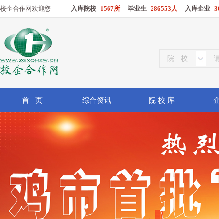
校企合作网欢迎您
入库院校
1567所
毕业生
286553人
入库企业
3
首 页
综合资讯
院 校 库
企