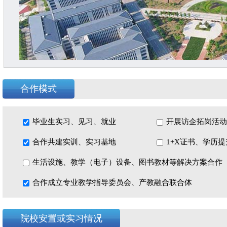
合作模式
毕业生实习、见习、就业
开展访企拓岗活动
合作共建实训、实习基地
1+X证书、学历
生活设施、教学（电子）设备、图书教材等解决方案合作
学院实习实训设施全国一流，实训基地面积
8.4万平方
合作成立专业教学指导委员会、产教融合联合体
训室112个，校外实训基地20余个。实践教学学时比例65%
技能人才培育突出贡献单位、世界技能大赛中国集训基地、
范性实训基地、山东省技工教育特色名校、山东省技工教育
院校安置或实习情况
山东省化工行业金蓝领培训基地、山东省文明单位。学院连