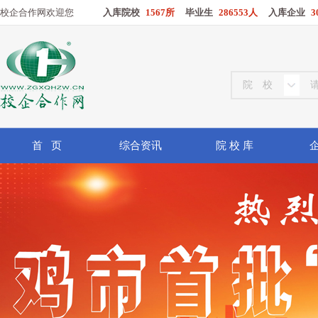
校企合作网欢迎您
入库院校
1567所
毕业生
286553人
入库企业
3
首 页
综合资讯
院 校 库
企