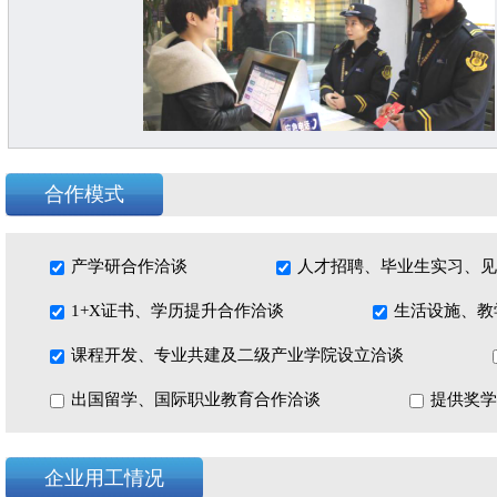
招聘年度计划
合作模式
（本公司目前负责的地铁线路，在京有14条，在京外近1
2号、6号线；沈阳地铁1号、2号线、9号线、10号线；兰州
铁1号、2号、城郊线；南昌地铁1号线；武汉地铁7号、3号、
产学研合作洽谈
人才招聘、毕业生实习、见
地铁宁奉线、3号线；福州地铁1号线；厦门地铁1号线；广
1+X证书、学历提升合作洽谈
生活设施、教
（1号、2号3、号、5号、6号、10号线）；成都地铁（10号
线；乌鲁木齐地铁1号线； 西安地铁4号线、5号线；昆明地
课程开发、专业共建及二级产业学院设立洽谈
合作模式：
出国留学、国际职业教育合作洽谈
提供奖学
1、实习+就业
2、实习生模式、短期实习
企业用工情况
3、联合办学（冠名班、联合招生、专业共建、承认专