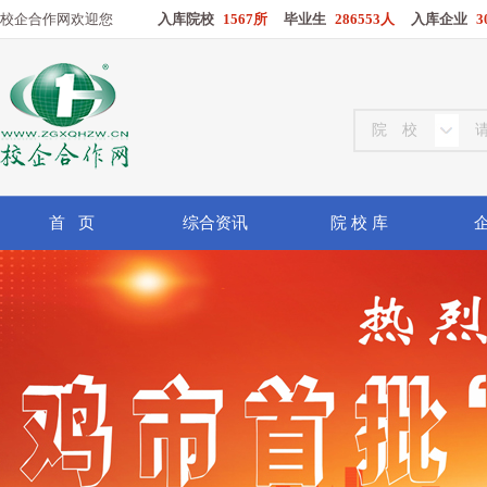
校企合作网欢迎您
入库院校
1567所
毕业生
286553人
入库企业
3
首 页
综合资讯
院 校 库
企