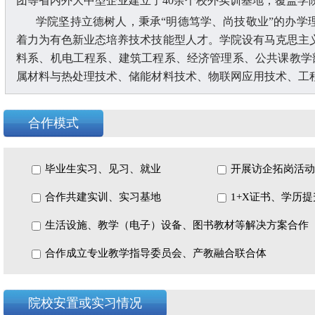
团等省内外大中型企业建立了40余个校外实训基地，覆盖学
学院坚持立德树人，秉承
“明德笃学、尚技敬业”的办学
着力为有色新业态培养技术技能型人才。学院设有马克思主
料系、机电工程系、建筑工程系、经济管理系、公共课教学
属材料与热处理技术、储能材料技术、物联网应用技术、工程
料工程技术、建工技术、智能制造技术、财经服务等5个专
现有教职工
400余人，具有高级专业技术职称63人，“双师
合作模式
家2名，新世纪百千万人才工程国家级人才1名，省级领军人
家教学成果二等奖1项，省级科技成果一等奖1项，省级教学
研成果立项共计166项，其中省级及以上项目51项，《高端蓝
毕业生实习、见习、就业
开展访企拓岗活动
创新项目；《现代制造业校企“跨国协同多方共赢”技术技能型
合作共建实训、实习基地
1+X证书、学历
教学成果二等奖。
学院目前在校生
生活设施、教学（电子）设备、图书教材等解决方案合作
10000余人，近年来，学生参加技能大赛获
签订了《校企合作协议》和《高技能人才委托培养意向书》，
合作成立专业教学指导委员会、产教融合联合体
平均为97.06%，母校满意度平均为97.43%，被评为“省招
院校安置或实习情况