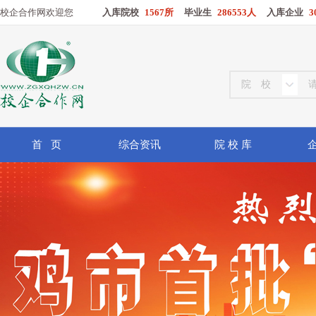
校企合作网欢迎您
入库院校
1567所
毕业生
286553人
入库企业
3
首 页
综合资讯
院 校 库
企