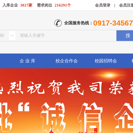
入库企业
3027家
需求岗位
216291个
会员登录
|
会员注
0917-3456
全国服务热线：
企 业 库
校企合作会
校园招聘会