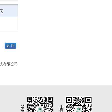
类人才在
00余名
间
返 回
技有限公司