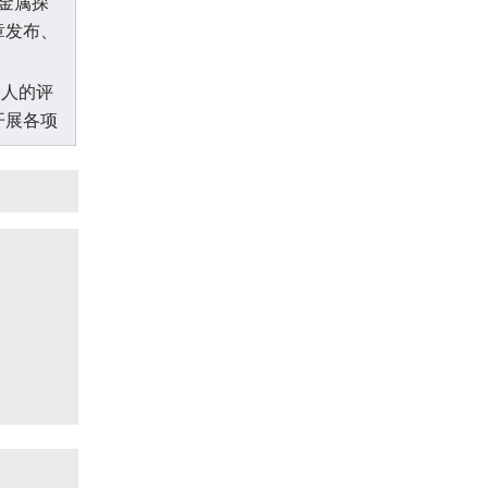
金属探
章发布、
个人的评
开展各项
师、育婴
、计算机
能培训。
学院、共
的“校