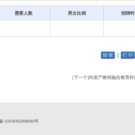
、临沂市人力资源协会、沂蒙商学堂等单位，承接院校培养的各
，对参加实习就业的学生开展岗前培训和实践教学等，累计为60
需要人数
男女比例
招聘时
报 错
打 印
下一个
尚策产教研融合教育科
[
]
61030302000049号