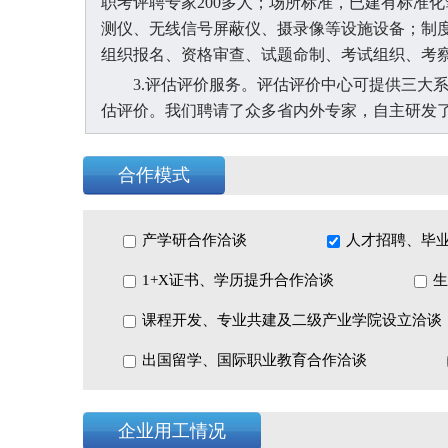
职考评聘专家200多人；场所标准，已建有标准
测仪、无线信号屏蔽仪、摄录像等设施设备；制
组织报名、资格审查、试题命制、考试组织、考
3.评估评价服务。评估评价中心可提供三大
估评价。我们聘请了众多省内外专家，自主研发
评估评价业务。
二、人才综合服务
合作模式
1.技能人才评价。智库教育拥有企业技能人
员、婴幼儿发展引导员、劳动关系协调员等14项
产学研合作洽谈
人才招聘、毕
同时智库教育是临沂市社会培训评价组织机
程序设计员、劳动关系协调员培训评价。
1+X证书、学历提升合作洽谈
生
2.职业技能培训。智库教育是临沂市保育师
课程开发、专业共建及二级产业学院设立洽谈
三、产教融合项目
出国留学、国际职业教育合作洽谈
1.校企人才联合培养。与临沂大学、临沂科
建混合所有制二级学院、共建公共实训基地以及
企合作”，提高人才培养水平，促进高质量就业。
企业用工情况