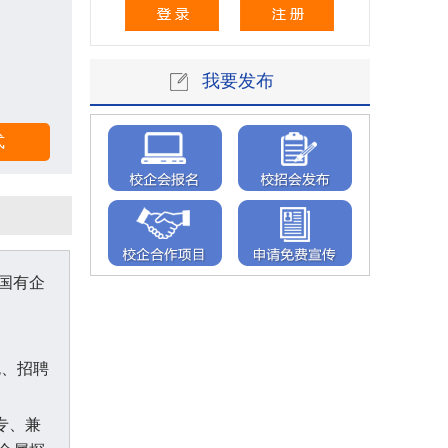
我要发布
国有企
：
包、招聘
专、兼