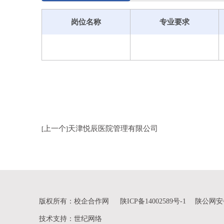
2.毕业生就业实习服务。依托临沂人才协会
临沂实训、实习、就业。建设大学生实践教学基地
岗位名称
专业要求
学生提供就业实习服务。
上一个
天津悦辰医院管理有限公司
[
]
版权所有：校企合作网
陕ICP备14002589号-1
陕公网安备 
技术支持
：
世纪网络