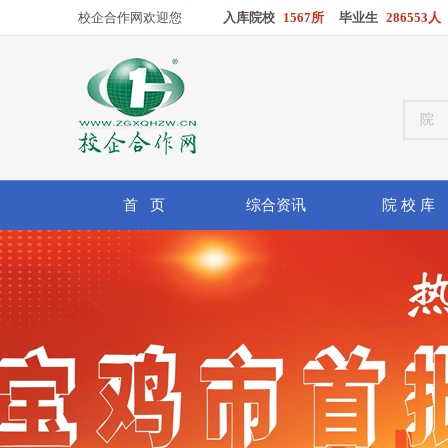
校企合作网欢迎您
入库院校
1567所
毕业生
286553人
首 页
综合资讯
院 校 库