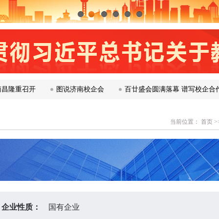
1
2
3
4
5
6
召开​
图说济南校企会
百廿盛会圆满落幕 谱写校企合作新篇
当前位置：
首页
>
企业性质：
国有企业