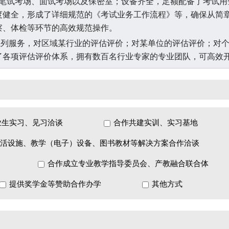
化笔试考场、面试考场以及保密室；设备齐全，足额配备了考试用
度健全，形成了详细规范的《考试业务工作流程》等，确保从简
察、体检等环节的高效规范操作。
系列服务，对区域某行业的评估评价；对某单位的评估评价；对
了各项评估评价体系，拥有数百名行业专家的专业团队，可高效
才自主评价资质，可面向公司在职职工及公司派遣人员开展保育
工种的自主评价，还可承接其他企业委托备案、委托评价工作。
业生实习、见习洽谈
合作共建实训、实习基地
构，可面向全市相关从业人员开展企业人力资源管理师、保育师
活设施、教学（电子）设备、图书教材等解决方案合作洽谈
金蓝领培训基地，可面向全市开展保育师技师、高级技师职业技
合作成立专业教学指导委员会、产教融合联合体
提供奖学金等赞助合作办学
其他方式
技职业学院、青岛理工大学等多所高校通过共建专业、共建产业
订单式培养等方式，导入自身教育资源，与各类院校开展多种形式