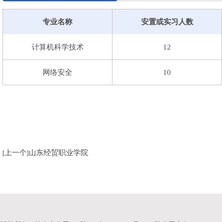
会实践活动全国示范性团队，外国语学院“繁星”宣讲团入选
专业名称
安置或实习人数
成以教师教育为基，理工文管法艺融合交叉，信息医药机电
级特色专业建设点2个、国家级一流本科专业建设点3个，省
计算机科学技术
12
特色专业4个、省级本科教育创新高地2个、省级专业综合改
有河北省高等学校教学团队8个、河北省实验教学示范中心4
网络安全
10
门、省级一流本科课程15门。学校建有创新创业学院，创业
届大学生就业创业典型人物。在全国大学生“挑战杯”、中国
汽车竞赛等省级以上比赛中，学校学生屡获佳绩。毕业生毕
业生基层就业卓越奖，学校荣获“河北省2024年度高校毕业
组秘书组、教育部、教育厅的高度肯定。
学校坚定不移服务地方经济社会发展，不断提升科研创
上一个
山东经贸职业学院
[
]
足石家庄、面向河北省、辐射京津冀，积极服务区域经济社
与华为、腾讯共建华为ICT学院、腾讯AIGC产业基地，建
庄新一代电子信息实训中心落户学校，智能制造现代产业学
成教育部“互联网＋中国制造2025”产教融合创新基地、河
研究会等26个省级高水平科研平台，建成省会建设发展研究
有4个省市级科技特派团，其中数字医疗技术创新团队获批