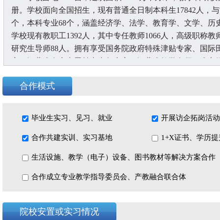
册。学校面向全国招生，现有普通全日制本科生17842人，与
个，本科专业68个，涵盖经济学、法学、教育学、文学、历
学校现有教职工1392人，其中专任教师1066人，高级职称教
研究生导师88人。拥有享受国务院政府特殊津贴专家、国际
家、河北省有突出贡献中青年专家、河北省教学名师、省市
柔性引进长江学者等高层次人才3名，中国工程院院士吴以
合作模式
学校坚定不移坚持社会主义办学方向，持续加强党对学
义思想为指引，牢牢把握社会主义办学方向，全面贯彻党的
领域各环节各方面。党委领导班子在省委年度考核中连续7年
毕业生实习、见习、就业
开展访企拓岗活动
评为“感动河北”十大人物、全省岗位学雷锋标兵、“感动省
合作共建实训、实习基地
1+X证书、学历
体、河北省宣传文化系统先进集体、河北省教育宣传工作先
获“全国模范职工之家”称号。
生活设施、教学（电子）设备、图书教材等解决方案合作
学校坚定不移落实立德树人根本任务，全面强化人才培
合作成立专业教学指导委员会、产教融合联合体
大中小学思政课一体化集体备课中心，思政课改革成果获河
北省思政课比赛一等奖等荣誉，1个项目获批河北省课程思政
程，教师团队入选河北省高校黄大年式教师团队，学生中涌
院校安置或实习情况
国大学生年度人物入围奖获得者、中国大学生自强之星荣誉获