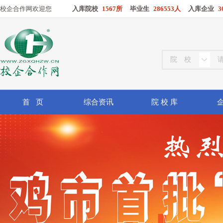
校企合作网欢迎您
入库院校
1567所
毕业生
286553人
入库企业
3
首 页
综合资讯
院 校 库
企