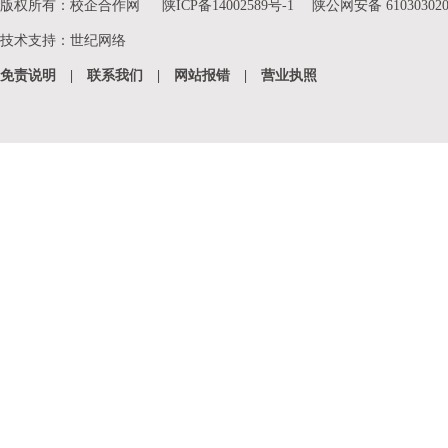
版权所有：校企合作网
陕ICP备14002589号-1
陕公网安备 610303020
特派团，被中央电视台采访报道。学校作为全省唯一一所有
技术支持
：
世纪网络
经济社会发展提供智力支持，与正定县、赞皇县、高邑县等2
河北省文化和旅游厅、石家庄国际生物医药产业园等签署全
免责说明
|
联系我们
|
网站报错
|
营业执照
盟，与天津科技大学、北京石油化工学院共建京津冀生物医
术学会师范院校专业委员会、河北省儿童心理教育学会挂靠
会、“弘扬石家庄红色文化，助力省会经济社会发展”学术研
庄城市文化品牌提升和城市人文精神弘扬。近年来，学校持续
级项目16项，省级项目105项，企业委托项目648项，获省部级
元，较2018年增长9.5倍。累计发表论文1683篇，其中SCI、E
项；出版著作（教材）128部。
学校坚定不移打造开放办学新格局，大力提升国际化办
艺术学院，招收来华留学生。先后与17个国家和地区的63
教育国际交流协会应用型高校国际交流分会理事单位。成功举
会、“艺术教育及新媒体技术展望”国际研讨会、“知行河北 
巡展、《康熙与路易十四》影片展映及学术交流会等中外人文交流活
唯一承办单位。与美国国际科技大学、韩国又石大学、马来
所知名艺术院校共建研究生教育中心，与韩国又石大学联合举